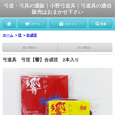
弓道・弓具の通販｜小野弓道具｜弓道具の通信
販売はおまかせ下さい
カート
ログイン
検索
ホーム
＞
弦
＞
合成弦
前の商品へ
次の商品へ
弓道具 弓弦【響】合成弦 2本入り