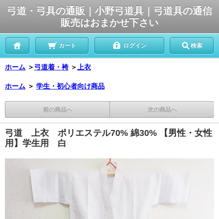
弓道・弓具の通販｜小野弓道具｜弓道具の通信
販売はおまかせ下さい
カート
ログイン
検索
ホーム
＞
弓道着・袴
＞
上衣
ホーム
＞
学生・初心者向け商品
前の商品へ
次の商品へ
弓道 上衣 ポリエステル70% 綿30% 【男性・女性
用】学生用 白