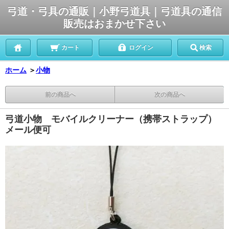
弓道・弓具の通販｜小野弓道具｜弓道具の通信
販売はおまかせ下さい
カート
ログイン
検索
ホーム
＞
小物
前の商品へ
次の商品へ
弓道小物 モバイルクリーナー（携帯ストラップ）
メール便可