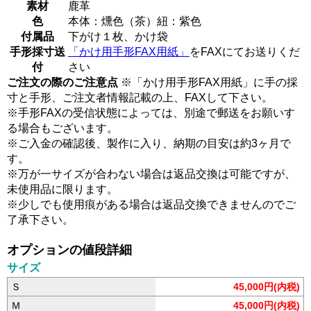
素材
鹿革
色
本体：燻色（茶）紐：紫色
付属品
下がけ１枚、かけ袋
手形採寸送
「かけ用手形FAX用紙」
をFAXにてお送りくだ
付
さい
ご注文の際のご注意点
※「かけ用手形FAX用紙」に手の採
寸と手形、ご注文者情報記載の上、FAXして下さい。
※手形FAXの受信状態によっては、別途で郵送をお願いす
る場合もございます。
※ご入金の確認後、製作に入り、納期の目安は約3ヶ月で
す。
※万が一サイズが合わない場合は返品交換は可能ですが、
未使用品に限ります。
※少しでも使用痕がある場合は返品交換できませんのでご
了承下さい。
オプションの値段詳細
サイズ
Ｓ
45,000円(内税)
Ｍ
45,000円(内税)