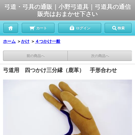
弓道・弓具の通販｜小野弓道具｜弓道具の通信
販売はおまかせ下さい
カート
ログイン
検索
ホーム
＞
かけ
＞
４つかけ一般
前の商品へ
次の商品へ
弓道用 四つかけ三分縁（鹿革） 手形合わせ