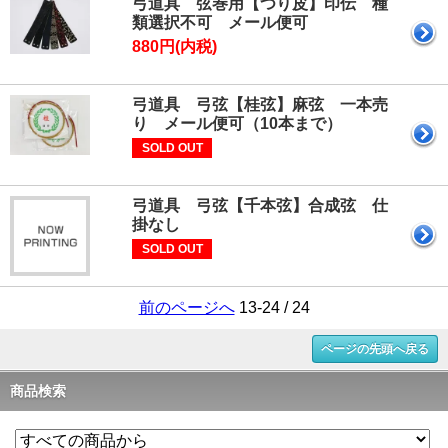
弓道具 弦巻用【つり皮】印伝 種
類選択不可 メール便可
880円(内税)
弓道具 弓弦【桂弦】麻弦 一本売
り メール便可（10本まで）
SOLD OUT
弓道具 弓弦【千本弦】合成弦 仕
掛なし
SOLD OUT
前のページへ
13-24 / 24
ページの先頭へ戻る
商品検索