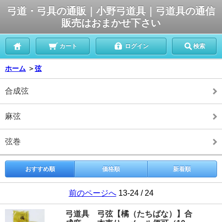
弓道・弓具の通販｜小野弓道具｜弓道具の通信
販売はおまかせ下さい
カート
ログイン
検索
ホーム
＞
弦
合成弦
麻弦
弦巻
おすすめ順
価格順
新着順
前のページへ
13-24 / 24
弓道具 弓弦【橘（たちばな）】合